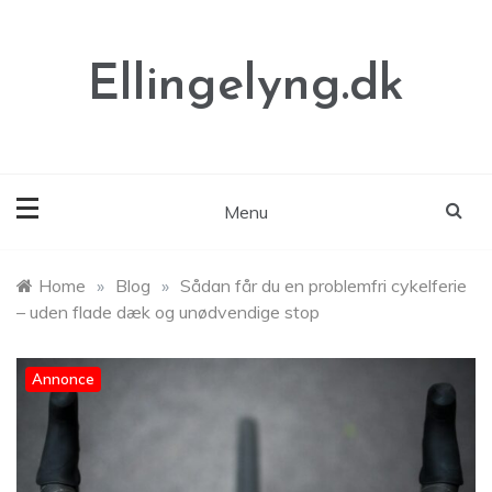
Skip
to
content
Ellingelyng.dk
Menu
Home
»
Blog
»
Sådan får du en problemfri cykelferie
– uden flade dæk og unødvendige stop
Annonce